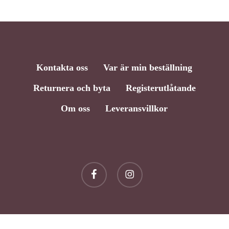
Kontakta oss
Var är min beställning
Returnera och byta
Registerutlåtande
Om oss
Leveransvillkor
Delsumma:
kr
0,00
facebook
instagram
Visa Varukorg
Till Kassan
© 2026 Rebel Collection.