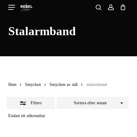
Skip
Menu
search
account
to
Close
Close
Cart
Cart
main
Filters
Stalarmband
content
Hem
Smycken
Smycken av stål
stalarmband
Filters
Sortera efter senast
Endast ett sökresultat