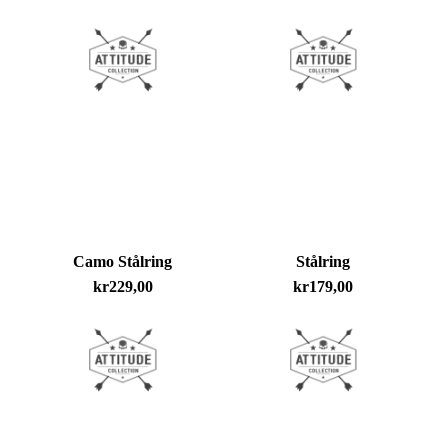
Camo Stålring
Stålring
kr
229,00
kr
179,00