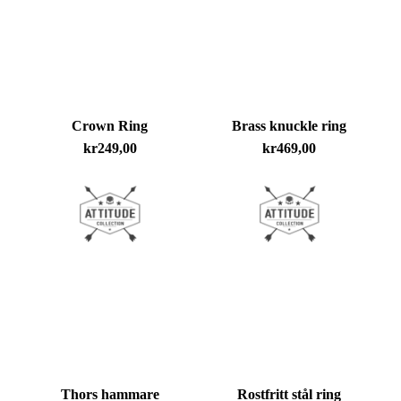
Inga produkter i varukorgen.
Go To Shop
Crown Ring
Brass knuckle ring
kr
249,00
kr
469,00
Thors hammare
Rostfritt stål ring