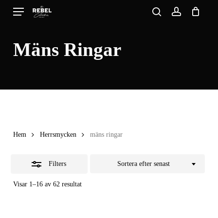
Skip
Menu
search
account
to
Close
Close
Cart
Cart
main
Filters
Mäns Ringar
content
Hem
Herrsmycken
mäns ringar
Filters
Sortera efter senast
Sortera
Visar 1–16 av 62 resultat
efter
senaste