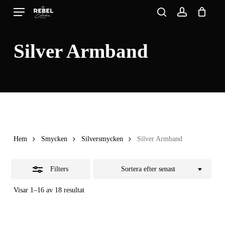
Skip
Menu
search
account
to
Close
Close
Cart
Cart
main
Filters
Silver Armband
content
Hem
Smycken
Silversmycken
Silver Armband
Filters
Sortera efter senast
Sortera
Visar 1–16 av 18 resultat
efter
senaste