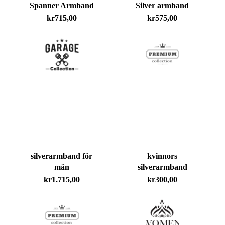
Spanner Armband
Silver armband
kr
715,00
kr
575,00
silverarmband för
kvinnors
män
silverarmband
Inga produkter i varukorgen.
kr
1.715,00
kr
300,00
Go To Shop