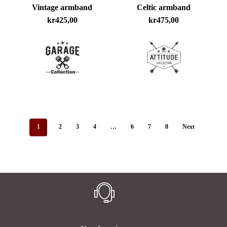
Vintage armband
Celtic armband
kr
425,00
kr
475,00
1
2
3
4
…
6
7
8
Next