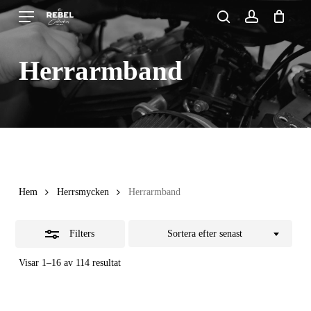
Skip
Menu
search
account
to
Close
Close
Cart
Cart
main
Filters
Herrarmband
content
Hem
Herrsmycken
Herrarmband
Filters
Sortera efter senast
Sortera
Visar 1–16 av 114 resultat
efter
senaste