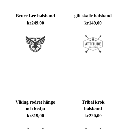
Bruce Lee halsband
gift skalle halsband
kr
249,00
kr
149,00
Viking rodret hänge
Tribal krok
Inga produkter i varukorgen.
och kedja
halsband
kr
319,00
kr
220,00
Go To Shop