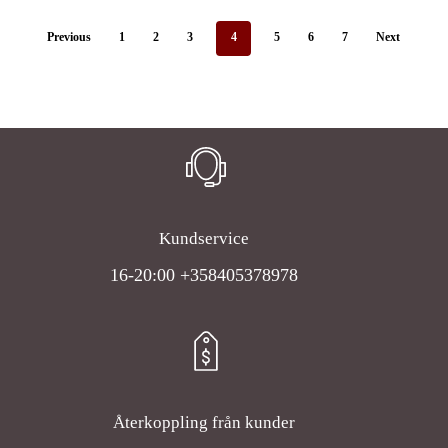
Previous
1
2
3
4
5
6
7
Next
Kundservice
16-20:00 +358405378978
Återkoppling från kunder