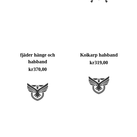
fjäder hänge och
Koikarp halsband
halsband
kr
319,00
kr
370,00