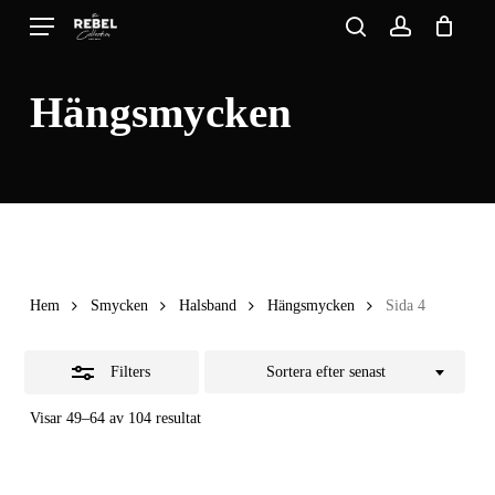
Skip
Menu
search
account
to
Close
Close
Cart
Cart
main
Filters
Hängsmycken
content
Hem
Smycken
Halsband
Hängsmycken
Sida 4
Filters
Sortera efter senast
Sortera
Visar 49–64 av 104 resultat
efter
senaste