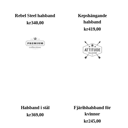
Rebel Steel halsband
Kepshängande
halsband
kr
340,00
kr
419,00
Halsband i stål
Fjärilshalsband för
kvinnor
kr
369,00
kr
245,00