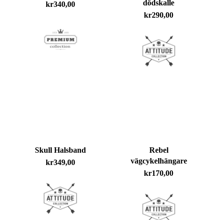
dödskalle
kr
340,00
kr
290,00
Skull Halsband
Rebel
vägcykelhängare
kr
349,00
kr
170,00