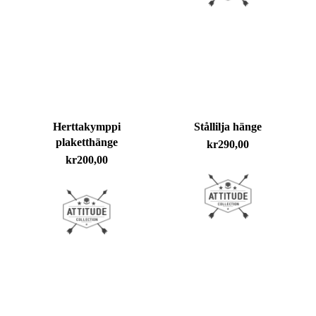
Herttakymppi
Stållilja hänge
plaketthänge
kr
290,00
kr
200,00