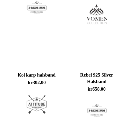
Inga produkter i varukorgen.
Go To Shop
Koi karp halsband
Rebel 925 Silver
Halsband
kr
302,00
kr
658,00