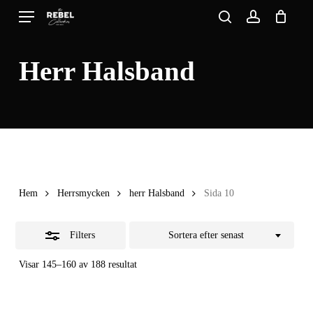
Skip
Menu
search
account
to
Close
Close
Cart
Cart
main
Filters
Herr Halsband
content
Hem
Herrsmycken
herr Halsband
Sida 10
Filters
Sortera efter senast
Sortera
Visar 145–160 av 188 resultat
efter
senaste