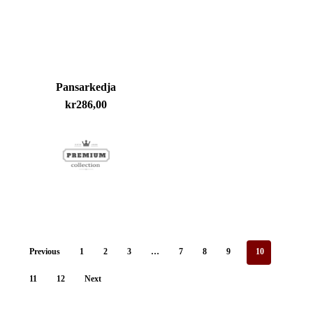
Pansarkedja
kr
286,00
Previous
1
2
3
…
7
8
9
10
11
12
Next