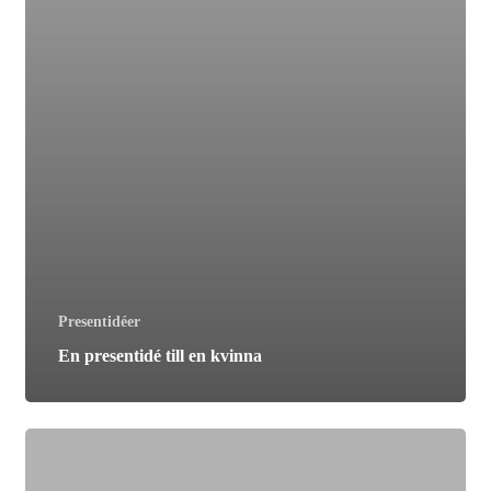
Presentidéer
En presentidé till en kvinna
Presentidéer
för