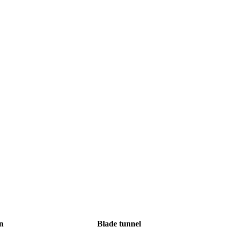
Inga produkter i varukorgen.
Go To Shop
n
Blade tunnel