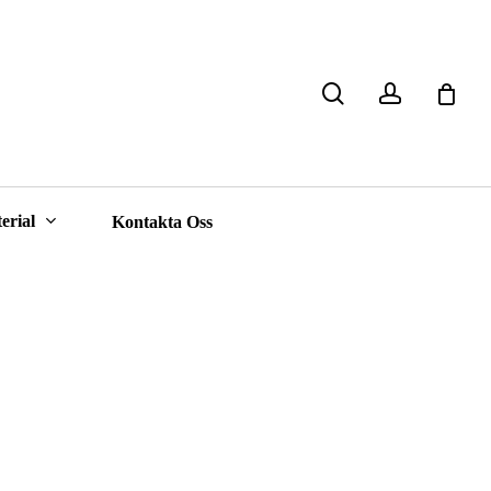
search
account
Close
Cart
erial
Kontakta Oss