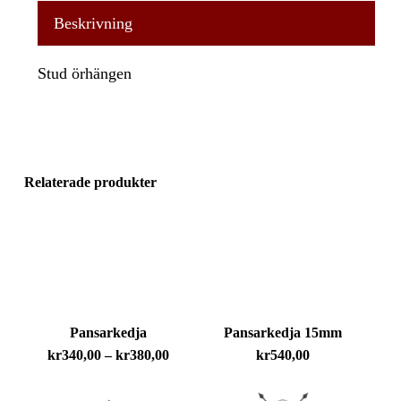
Beskrivning
Stud örhängen
Relaterade produkter
Pansarkedja
Pansarkedja 15mm
Prisintervall:
kr
340,00
–
kr
380,00
kr
540,00
kr340,00
till
kr380,00