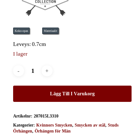
Koko-opas
Materiaalit
Leveys:
0.7cm
I lager
Lägg Till I Varukorg
Artikelnr:
207015L3310
Kategorier:
Kvinnors Smycken
,
Smycken av stål
,
Studs
Örhängen
,
Örhängen för Män