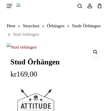
Skip
Menu
search
account
to
Close
Cart
Cart
main
Hem
Smycken
Örhängen
Studs Örhängen
content
Stud örhängen
Stud Örhängen
kr
169,00