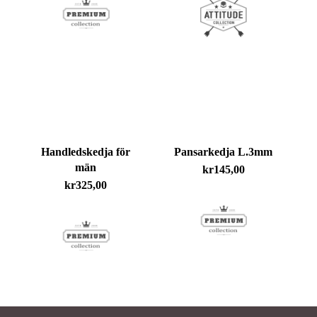
Inga produkter i varukorgen.
Go To Shop
Handledskedja för
Pansarkedja L.3mm
män
kr
145,00
kr
325,00