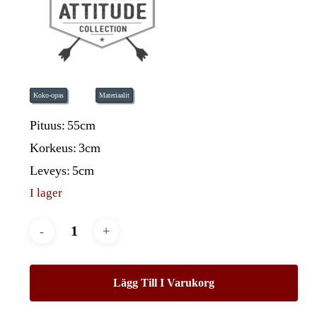
Koko-opas
Materiaalit
Pituus:
55cm
Korkeus:
3cm
Leveys:
5cm
I lager
Lägg Till I Varukorg