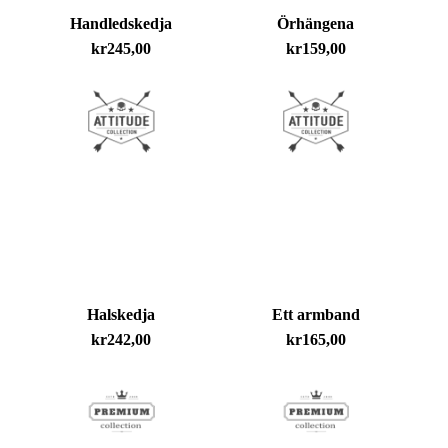
Handledskedja
Örhängena
kr
245,00
kr
159,00
Inga produkter i varukorgen.
Go To Shop
Halskedja
Ett armband
kr
242,00
kr
165,00