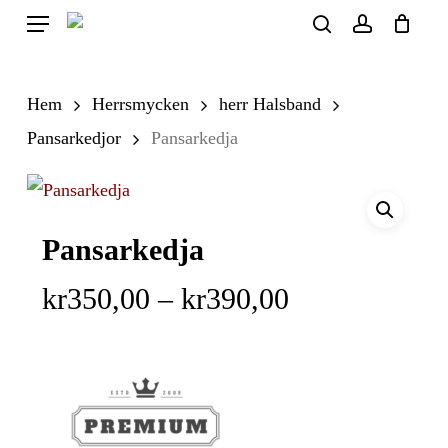
Skip
Menu
search
account
to
Close
Cart
Cart
main
Hem
Herrsmycken
herr Halsband
content
Pansarkedjor
Pansarkedja
Pansarkedja
Prisintervall:
kr
350,00
–
kr
390,00
kr350,00
till
kr390,00