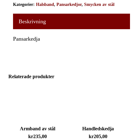
Kategorier:
Halsband
,
Pansarkedjor
,
Smycken av stål
Beskrivning
Pansarkedja
Relaterade produkter
Armband av stål
Handledskedja
kr
235,00
kr
205,00