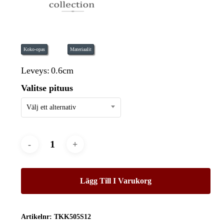
Koko-opas
Materiaalit
Leveys:
0.6cm
Valitse pituus
Välj ett alternativ
Lägg Till I Varukorg
Artikelnr:
TKK505S12