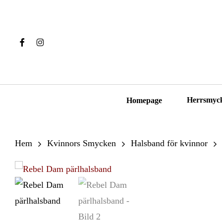
Skip
to
main
Facebook
Instagram
content
Hit enter to search or ESC to close
Herrsmyc
Homepage
Hem
Kvinnors Smycken
Halsband för kvinnor