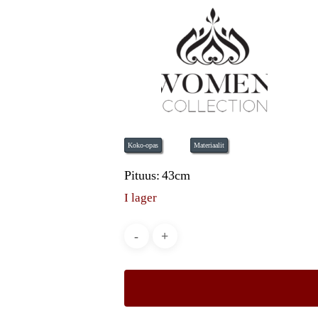
Koko-opas
Materiaalit
Pituus:
43cm
I lager