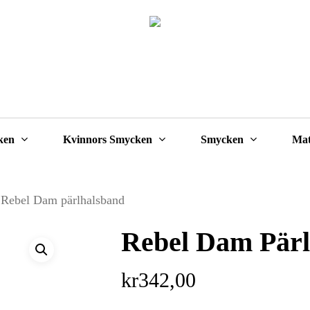
Cart
ken
Kvinnors Smycken
Smycken
Mat
Rebel Dam pärlhalsband
Rebel Dam Pärl
kr
342,00