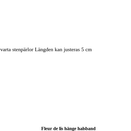
varta stenpärlor Längden kan justeras 5 cm
Inga produkter i varukorgen.
Go To Shop
Fleur de lis hänge halsband