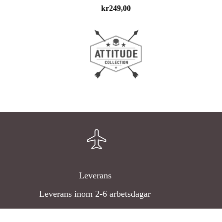
kr
249,00
n
ven
Leverans
Leverans inom 2-6 arbetsdagar
idan