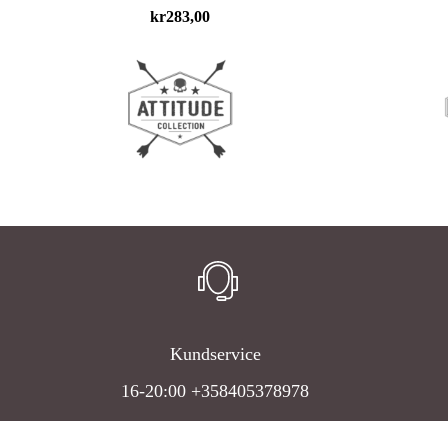
kr
283,00
Kundservice
16-20:00 +358405378978