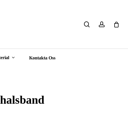
search
account
Close
Cart
erial
Kontakta Oss
halsband