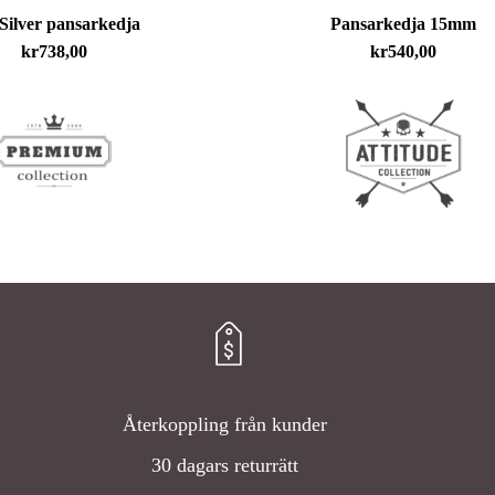
Silver pansarkedja
Pansarkedja 15mm
Den
kr
738,00
kr
540,00
här
produkten
har
flera
varianter.
De
olika
alternativen
kan
väljas
Återkoppling från kunder
på
30 dagars returrätt
produktsidan