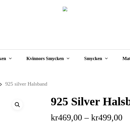
Cart
ken
Kvinnors Smycken
Smycken
Mat
925 silver Halsband
925 Silver Hals
Pr
kr
469,00
–
kr
499,00
kr