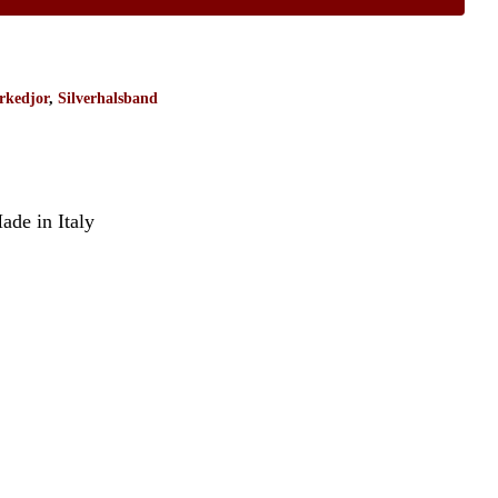
rkedjor
,
Silverhalsband
ade in Italy
Inga produkter i varukorgen.
Go To Shop