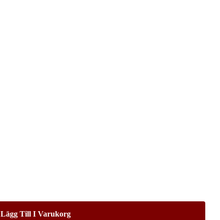
l
499,00
Lägg Till I Varukorg