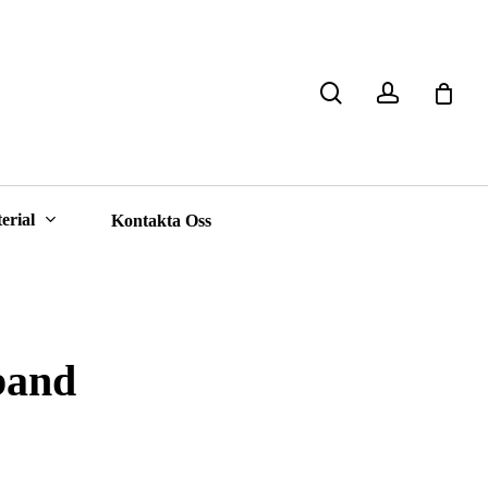
search
account
Close
Cart
erial
Kontakta Oss
band
isintervall:
469,00