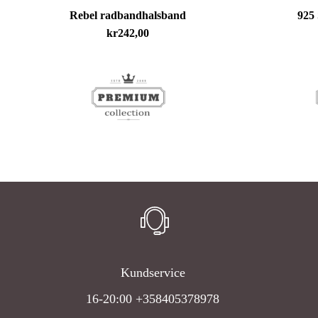
Rebel radbandhalsband
925 
kr
242,00
Kundservice
16-20:00 +358405378978