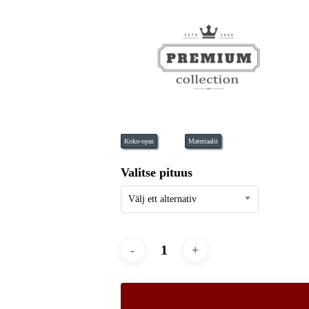
til
kr
Koko-opas
Materiaalit
Valitse pituus
Välj ett alternativ